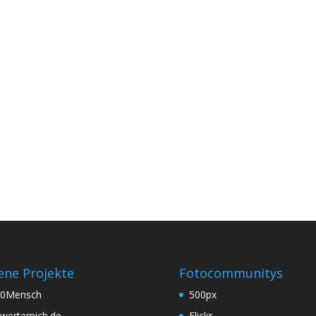
ene Projekte
Fotocommunitys
60Mensch
500px
wertemich.de
Flickr