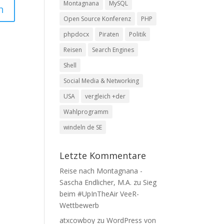
Montagnana
MySQL
Open Source Konferenz
PHP
phpdocx
Piraten
Politik
Reisen
Search Engines
Shell
Social Media & Networking
USA
vergleich +der
Wahlprogramm
windeln de SE
Letzte Kommentare
Reise nach Montagnana -
Sascha Endlicher, M.A.
zu
Sieg
beim #UpInTheAir VeeR-
Wettbewerb
atxcowboy
zu
WordPress von