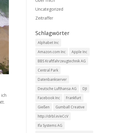
Über mich
Uncategorized
Zeitraffer
Schlagwörter
Alphabet Inc
Amazon.com Inc
Apple Inc
BBS Kraftfahrzeugtechnik AG
Central Park
Datenbankserver
Deutsche Lufthansa AG
DJI
 ich
Facebook Inc
Frankfurt
tt.
Gießen
Gumball Creative
http://drbl.in/eCcV
Ifa Systems AG