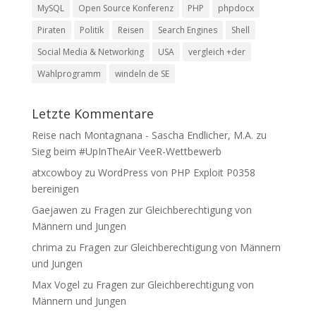
MySQL
Open Source Konferenz
PHP
phpdocx
Piraten
Politik
Reisen
Search Engines
Shell
Social Media & Networking
USA
vergleich +der
Wahlprogramm
windeln de SE
Letzte Kommentare
Reise nach Montagnana - Sascha Endlicher, M.A.
zu
Sieg beim #UpInTheAir VeeR-Wettbewerb
atxcowboy
zu
WordPress von PHP Exploit P0358
bereinigen
Gaejawen
zu
Fragen zur Gleichberechtigung von
Männern und Jungen
chrima
zu
Fragen zur Gleichberechtigung von Männern
und Jungen
Max Vogel
zu
Fragen zur Gleichberechtigung von
Männern und Jungen