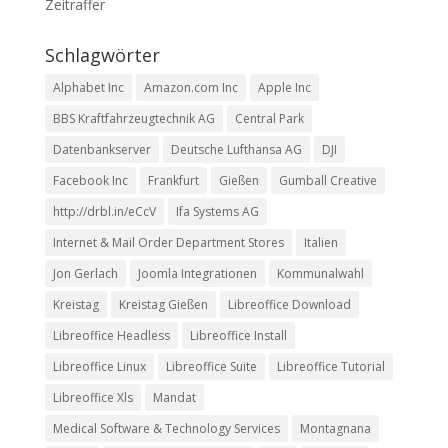
Zeitraffer
Schlagwörter
Alphabet Inc
Amazon.com Inc
Apple Inc
BBS Kraftfahrzeugtechnik AG
Central Park
Datenbankserver
Deutsche Lufthansa AG
DJI
Facebook Inc
Frankfurt
Gießen
Gumball Creative
http://drbl.in/eCcV
Ifa Systems AG
Internet & Mail Order Department Stores
Italien
Jon Gerlach
Joomla Integrationen
Kommunalwahl
Kreistag
Kreistag Gießen
Libreoffice Download
Libreoffice Headless
Libreoffice Install
Libreoffice Linux
Libreoffice Suite
Libreoffice Tutorial
Libreoffice Xls
Mandat
Medical Software & Technology Services
Montagnana