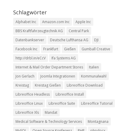
Schlagwörter
Alphabet Inc
Amazon.com Inc
Apple Inc
BBS Kraftfahrzeugtechnik AG
Central Park
Datenbankserver
Deutsche Lufthansa AG
DJI
Facebook Inc
Frankfurt
Gießen
Gumball Creative
http://drbl.in/eCcV
Ifa Systems AG
Internet & Mail Order Department Stores
Italien
Jon Gerlach
Joomla Integrationen
Kommunalwahl
Kreistag
Kreistag Gießen
Libreoffice Download
Libreoffice Headless
Libreoffice Install
Libreoffice Linux
Libreoffice Suite
Libreoffice Tutorial
Libreoffice Xls
Mandat
Medical Software & Technology Services
Montagnana
MySQL
Open Source Konferenz
PHP
phpdocx