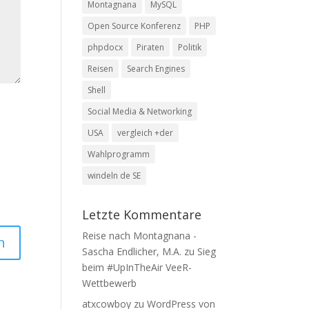
Montagnana
MySQL
Open Source Konferenz
PHP
phpdocx
Piraten
Politik
Reisen
Search Engines
Shell
Social Media & Networking
USA
vergleich +der
Wahlprogramm
windeln de SE
Letzte Kommentare
Reise nach Montagnana -
Sascha Endlicher, M.A.
zu
Sieg
beim #UpInTheAir VeeR-
Wettbewerb
atxcowboy
zu
WordPress von