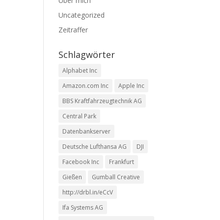
Über mich
Uncategorized
Zeitraffer
Schlagwörter
Alphabet Inc
Amazon.com Inc
Apple Inc
BBS Kraftfahrzeugtechnik AG
Central Park
Datenbankserver
Deutsche Lufthansa AG
DJI
Facebook Inc
Frankfurt
Gießen
Gumball Creative
http://drbl.in/eCcV
Ifa Systems AG