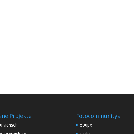
ene Projekte
Fotocommunitys
60Mensch
500px
wertemich.de
Flickr