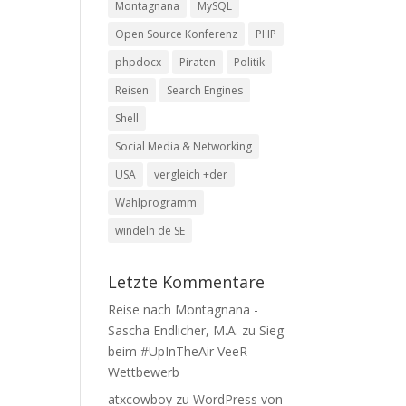
Montagnana
MySQL
Open Source Konferenz
PHP
phpdocx
Piraten
Politik
Reisen
Search Engines
Shell
Social Media & Networking
USA
vergleich +der
Wahlprogramm
windeln de SE
Letzte Kommentare
Reise nach Montagnana -
Sascha Endlicher, M.A.
zu
Sieg
beim #UpInTheAir VeeR-
Wettbewerb
atxcowboy
zu
WordPress von