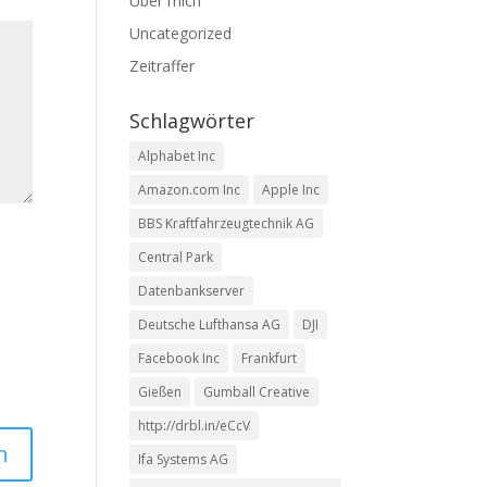
Über mich
Uncategorized
Zeitraffer
Schlagwörter
Alphabet Inc
Amazon.com Inc
Apple Inc
BBS Kraftfahrzeugtechnik AG
Central Park
Datenbankserver
Deutsche Lufthansa AG
DJI
Facebook Inc
Frankfurt
Gießen
Gumball Creative
http://drbl.in/eCcV
Ifa Systems AG