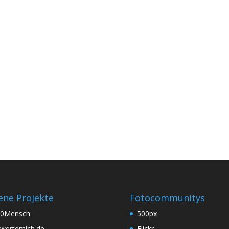
ene Projekte
Fotocommunitys
60Mensch
500px
wertemich.de
Flickr