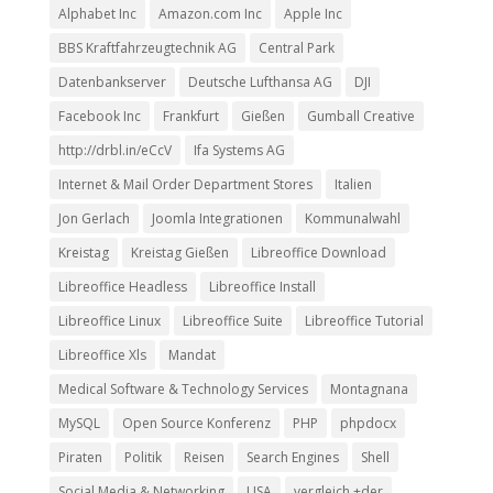
Alphabet Inc
Amazon.com Inc
Apple Inc
BBS Kraftfahrzeugtechnik AG
Central Park
Datenbankserver
Deutsche Lufthansa AG
DJI
Facebook Inc
Frankfurt
Gießen
Gumball Creative
http://drbl.in/eCcV
Ifa Systems AG
Internet & Mail Order Department Stores
Italien
Jon Gerlach
Joomla Integrationen
Kommunalwahl
Kreistag
Kreistag Gießen
Libreoffice Download
Libreoffice Headless
Libreoffice Install
Libreoffice Linux
Libreoffice Suite
Libreoffice Tutorial
Libreoffice Xls
Mandat
Medical Software & Technology Services
Montagnana
MySQL
Open Source Konferenz
PHP
phpdocx
Piraten
Politik
Reisen
Search Engines
Shell
Social Media & Networking
USA
vergleich +der