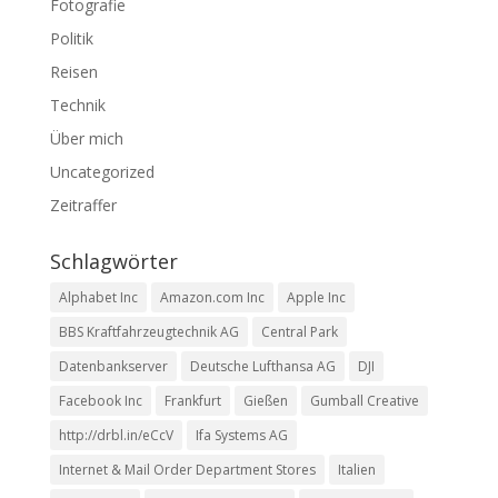
Fotografie
Politik
Reisen
Technik
Über mich
Uncategorized
Zeitraffer
Schlagwörter
Alphabet Inc
Amazon.com Inc
Apple Inc
BBS Kraftfahrzeugtechnik AG
Central Park
Datenbankserver
Deutsche Lufthansa AG
DJI
Facebook Inc
Frankfurt
Gießen
Gumball Creative
http://drbl.in/eCcV
Ifa Systems AG
Internet & Mail Order Department Stores
Italien