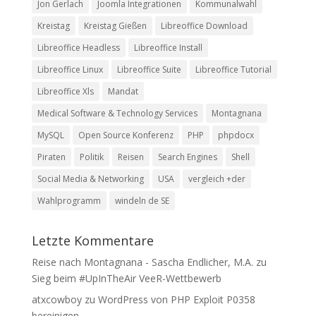
Jon Gerlach
Joomla Integrationen
Kommunalwahl
Kreistag
Kreistag Gießen
Libreoffice Download
Libreoffice Headless
Libreoffice Install
Libreoffice Linux
Libreoffice Suite
Libreoffice Tutorial
Libreoffice Xls
Mandat
Medical Software & Technology Services
Montagnana
MySQL
Open Source Konferenz
PHP
phpdocx
Piraten
Politik
Reisen
Search Engines
Shell
Social Media & Networking
USA
vergleich +der
Wahlprogramm
windeln de SE
Letzte Kommentare
Reise nach Montagnana - Sascha Endlicher, M.A.
zu
Sieg beim #UpInTheAir VeeR-Wettbewerb
atxcowboy
zu
WordPress von PHP Exploit P0358
bereinigen