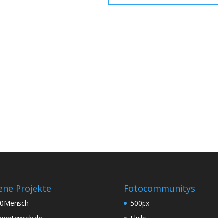
ene Projekte
Fotocommunitys
60Mensch
500px
wertemich.de
Flickr