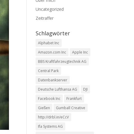
Über mich
Uncategorized
Zeitraffer
Schlagwörter
Alphabet Inc
Amazon.com Inc
Apple Inc
BBS Kraftfahrzeugtechnik AG
Central Park
Datenbankserver
Deutsche Lufthansa AG
DJI
Facebook Inc
Frankfurt
Gießen
Gumball Creative
http://drbl.in/eCcV
Ifa Systems AG