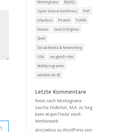
Montagnana
MySQL
Open Source Konferenz
PHP
phpdocx
Piraten
Politik
Reisen
Search Engines
Shell
Social Media & Networking
USA
vergleich +der
Wahlprogramm
windeln de SE
Letzte Kommentare
Reise nach Montagnana -
Sascha Endlicher, M.A.
zu
Sieg
beim #UpInTheAir VeeR-
Wettbewerb
atxcowboy
zu
WordPress von