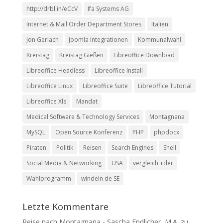
http://drbl.in/eCcV
Ifa Systems AG
Internet & Mail Order Department Stores
Italien
Jon Gerlach
Joomla Integrationen
Kommunalwahl
Kreistag
Kreistag Gießen
Libreoffice Download
Libreoffice Headless
Libreoffice Install
Libreoffice Linux
Libreoffice Suite
Libreoffice Tutorial
Libreoffice Xls
Mandat
Medical Software & Technology Services
Montagnana
MySQL
Open Source Konferenz
PHP
phpdocx
Piraten
Politik
Reisen
Search Engines
Shell
Social Media & Networking
USA
vergleich +der
Wahlprogramm
windeln de SE
Letzte Kommentare
Reise nach Montagnana - Sascha Endlicher, M.A.
zu