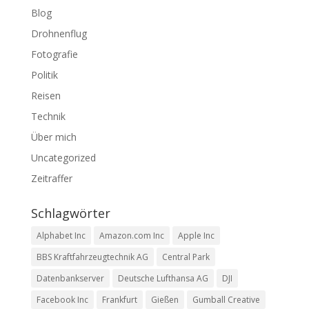
Blog
Drohnenflug
Fotografie
Politik
Reisen
Technik
Über mich
Uncategorized
Zeitraffer
Schlagwörter
Alphabet Inc
Amazon.com Inc
Apple Inc
BBS Kraftfahrzeugtechnik AG
Central Park
Datenbankserver
Deutsche Lufthansa AG
DJI
Facebook Inc
Frankfurt
Gießen
Gumball Creative